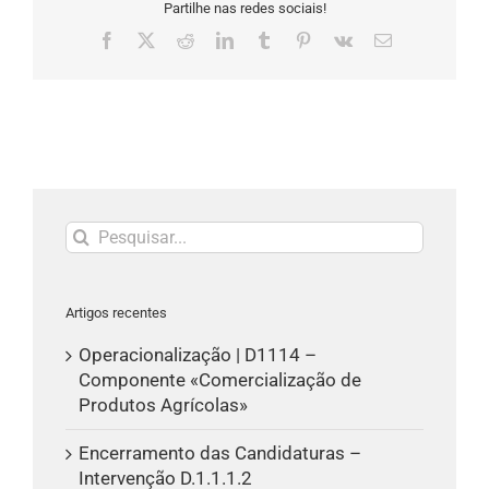
Partilhe nas redes sociais!
Facebook
X
Reddit
LinkedIn
Tumblr
Pinterest
Vk
Email
(necessário
mas
não
publicado)
Pesquisar
Artigos recentes
Operacionalização | D1114 –
Componente «Comercialização de
Produtos Agrícolas»
Encerramento das Candidaturas –
Intervenção D.1.1.1.2