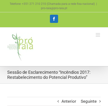
Skip
Telefone: +351 271 210 210 (Chamada para a rede fixa nacional)
|
to
pro-raia@pro-raia.pt
content
Facebook
Sessão de Esclarecimento “Incêndios 2017:
Restabelecimento do Potencial Produtivo”
Anterior
Seguinte