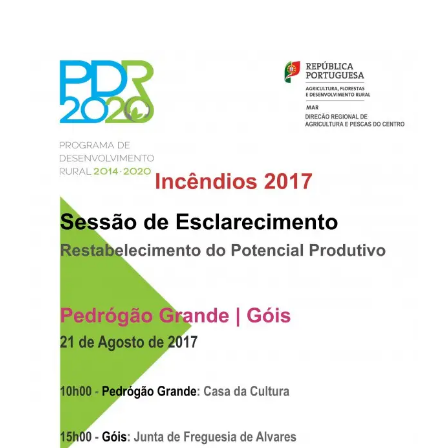
View
Larger
Image