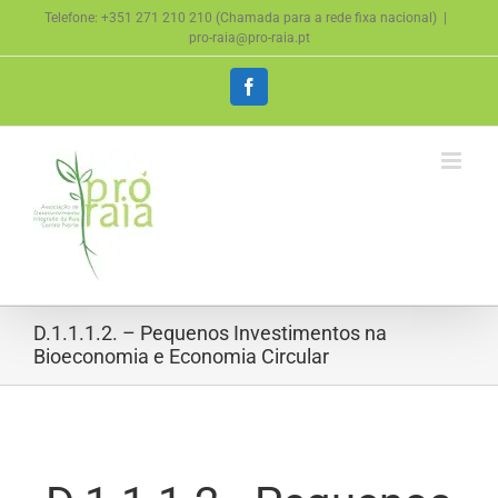
Skip
Telefone: +351 271 210 210 (Chamada para a rede fixa nacional)
|
to
pro-raia@pro-raia.pt
content
Facebook
D.1.1.1.2. – Pequenos Investimentos na
Bioeconomia e Economia Circular