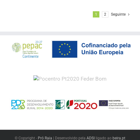
1
2
Seguinte
© Copyright -
Pró Raia
| Desenvolvido pela
ADSI
ligado ao
beira.pt