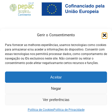
Gerir o Consentimento
Para fornecer as melhores experiências, usamos tecnologias como cookies
para armazenar e/ou aceder a informações do dispositivo. Consentir com
essas tecnologias nos permitirá processar dados, como comportamento de
navegação ou IDs exclusivos neste site. Não consentir ou retirar o
consentimento pode afetar negativamante certos recursos e funções.
Aceitar
Negar
© Copyright -
Pró Raia
| Desenvolvido pela
ADSI
ligado ao
beira.pt
Política de Privacidade
Ver preferências
Facebook
Política de Cookies
Política de Privacidade