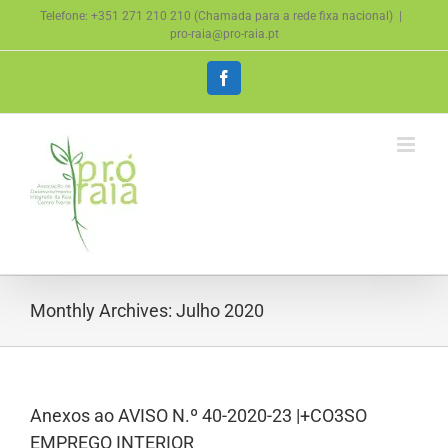
Skip
Telefone: +351 271 210 210 (Chamada para a rede fixa nacional)
|
to
pro-raia@pro-raia.pt
content
Facebook
Monthly Archives:
Julho 2020
Anexos ao AVISO N.º 40-2020-23 |+CO3SO
EMPREGO INTERIOR