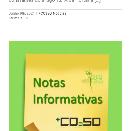
Junho 9th, 2021
|
+CO3SO
,
Notícias
Ler mais...