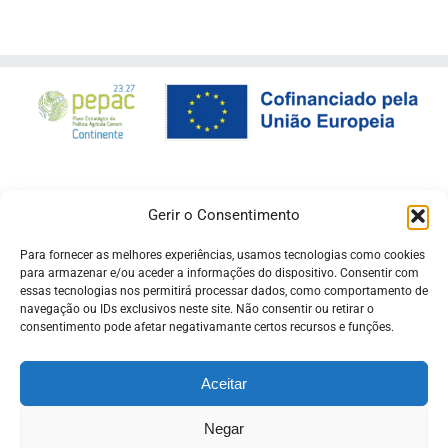
Gerir o Consentimento
Para fornecer as melhores experiências, usamos tecnologias como cookies
para armazenar e/ou aceder a informações do dispositivo. Consentir com
essas tecnologias nos permitirá processar dados, como comportamento de
navegação ou IDs exclusivos neste site. Não consentir ou retirar o
consentimento pode afetar negativamante certos recursos e funções.
Aceitar
Negar
© Copyright -
Pró Raia
| Desenvolvido pela
ADSI
ligado ao
beira.pt