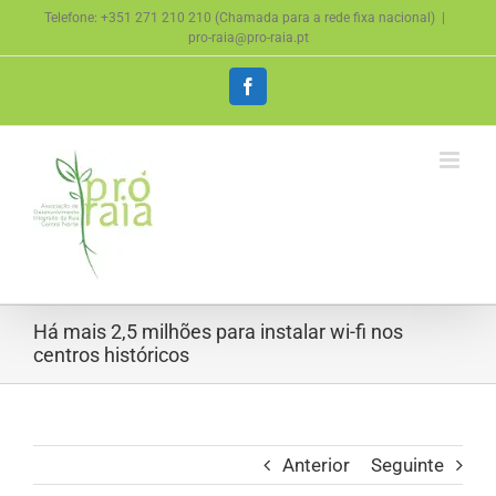
Skip
Telefone: +351 271 210 210 (Chamada para a rede fixa nacional)
|
to
pro-raia@pro-raia.pt
content
Facebook
Há mais 2,5 milhões para instalar wi-fi nos
centros históricos
Anterior
Seguinte