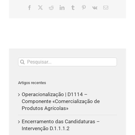
Facebook
X
Reddit
LinkedIn
Tumblr
Pinterest
Vk
Email
(necessário
mas
não
publicado)
Pesquisar
Artigos recentes
Operacionalização | D1114 –
Componente «Comercialização de
Produtos Agrícolas»
Encerramento das Candidaturas –
Intervenção D.1.1.1.2