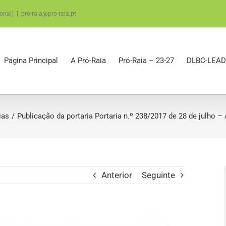
onal)
|
pro-raia@pro-raia.pt
Página Principal
A Pró-Raia
Pró-Raia – 23-27
DLBC-LEAD
ias
Publicação da portaria Portaria n.º 238/2017 de 28 de julho –
Anterior
Seguinte