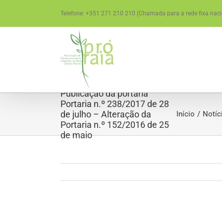
Skip
Telefone: +351 271 210 210 (Chamada para a rede fixa naci
to
content
Publicação da portaria
Portaria n.º 238/2017 de 28
de julho – Alteração da
Início
Notíc
Portaria n.º 152/2016 de 25
de maio
View