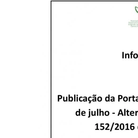
Larger
Image