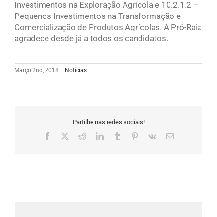
Investimentos na Exploração Agrícola e 10.2.1.2 –
Pequenos Investimentos na Transformação e
Comercialização de Produtos Agrícolas. A Pró-Raia
agradece desde já a todos os candidatos.
Março 2nd, 2018
|
Notícias
Partilhe nas redes sociais!
Facebook
X
Reddit
LinkedIn
Tumblr
Pinterest
Vk
Email
(necessário
mas
não
publicado)