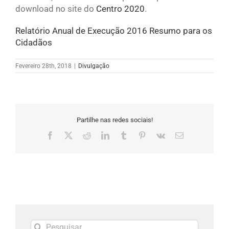
download no site do
Centro 2020
.
Relatório Anual de Execução 2016 Resumo para os
Cidadãos
Fevereiro 28th, 2018
|
Divulgação
Partilhe nas redes sociais!
Facebook
X
Reddit
LinkedIn
Tumblr
Pinterest
Vk
Email
(necessário
mas
não
publicado)
Pesquisar