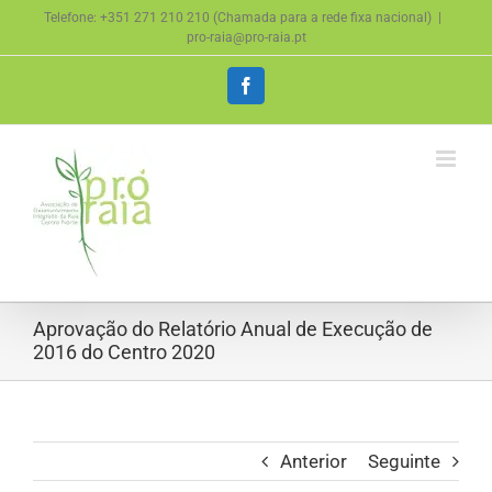
Skip
Telefone: +351 271 210 210 (Chamada para a rede fixa nacional)
|
to
pro-raia@pro-raia.pt
content
Facebook
Aprovação do Relatório Anual de Execução de
2016 do Centro 2020
Anterior
Seguinte