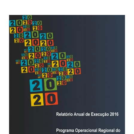
View
Larger
Image