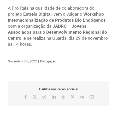
A Pró-Raia na qualidade de colaboradora do
projeto
Estrela Digital
, vem divulgar o
Workshop
Internacionalização de Produtos Bio Endógenos
com a organização da
JADRC
–
Jovens
Associados para o Desenvolvimento Regional do
Centro
e se realiza na Guarda, dia 29 de novembro
às 14 horas.
Novembro 8th, 2022
|
Divulgação
Partilhe nas redes sociais!
Facebook
X
Reddit
LinkedIn
Tumblr
Pinterest
Vk
Email
(necessário
mas
não
publicado)