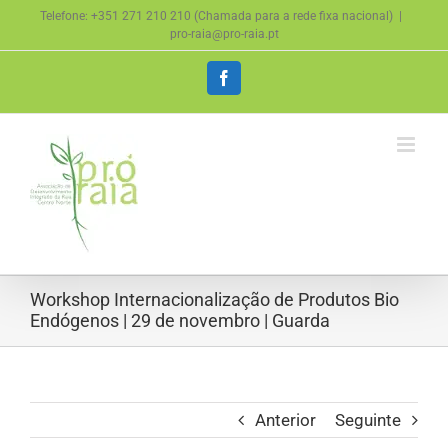
Skip
Telefone: +351 271 210 210 (Chamada para a rede fixa nacional)
|
to
pro-raia@pro-raia.pt
content
Facebook
Workshop Internacionalização de Produtos Bio
Endógenos | 29 de novembro | Guarda
Anterior
Seguinte