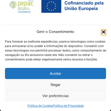
Gerir o Consentimento
Para fornecer as melhores experiências, usamos tecnologias como cookies
para armazenar e/ou aceder a informações do dispositivo. Consentir com
essas tecnologias nos permitirá processar dados, como comportamento de
navegação ou IDs exclusivos neste site. Não consentir ou retirar o
consentimento pode afetar negativamante certos recursos e funções.
Aceitar
Negar
© Copyright -
Pró Raia
| Desenvolvido pela
ADSI
ligado ao
beira.pt
Política de Privacidade
Ver preferências
Facebook
Política de Cookies
Política de Privacidade