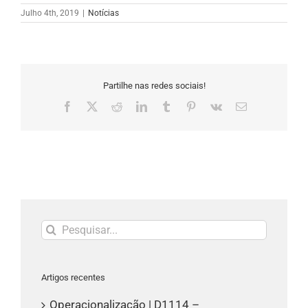
Julho 4th, 2019
|
Notícias
Partilhe nas redes sociais!
Facebook
X
Reddit
LinkedIn
Tumblr
Pinterest
Vk
Email
(necessário
mas
não
publicado)
Pesquisar
Artigos recentes
Operacionalização | D1114 –