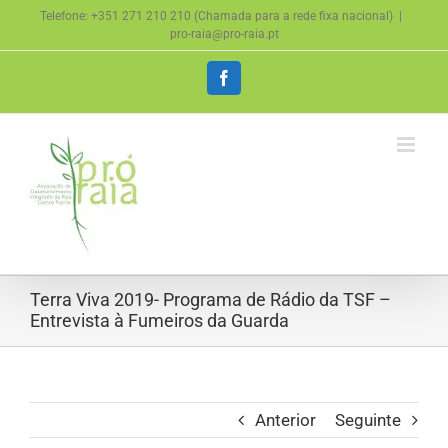
Skip
Telefone: +351 271 210 210 (Chamada para a rede fixa nacional)
|
to
pro-raia@pro-raia.pt
content
Facebook
Terra Viva 2019- Programa de Rádio da TSF –
Entrevista à Fumeiros da Guarda
Anterior
Seguinte