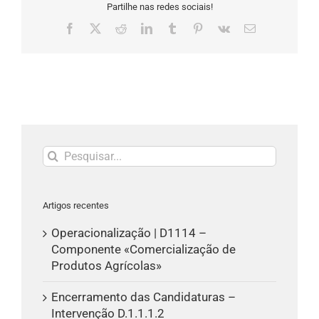
Partilhe nas redes sociais!
Facebook
X
Reddit
LinkedIn
Tumblr
Pinterest
Vk
Email
(necessário
mas
não
publicado)
Pesquisar
Artigos recentes
Operacionalização | D1114 –
Componente «Comercialização de
Produtos Agrícolas»
Encerramento das Candidaturas –
Intervenção D.1.1.1.2