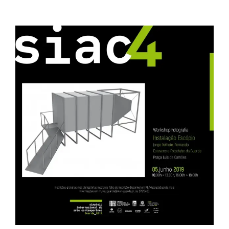
View
Larger
Image