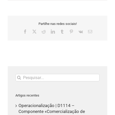
Partilhe nas redes sociais!
Facebook
X
Reddit
LinkedIn
Tumblr
Pinterest
Vk
Email
(necessário
mas
não
publicado)
Pesquisar
Artigos recentes
Operacionalização | D1114 –
Componente «Comercialização de