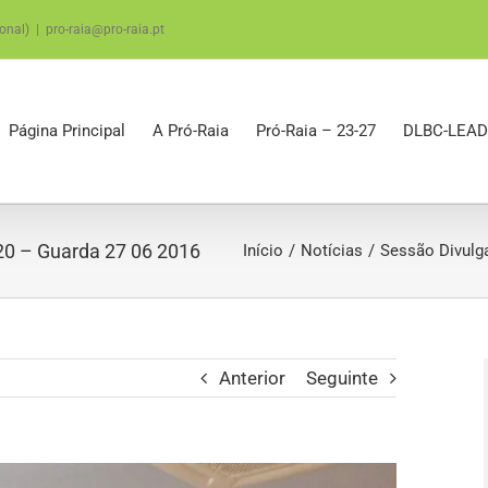
onal)
|
pro-raia@pro-raia.pt
Página Principal
A Pró-Raia
Pró-Raia – 23-27
DLBC-LEAD
0 – Guarda 27 06 2016
Início
Notícias
Sessão Divulg
Anterior
Seguinte