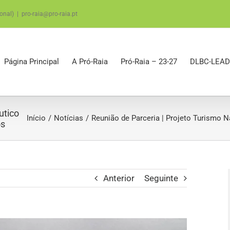
onal)
|
pro-raia@pro-raia.pt
Página Principal
A Pró-Raia
Pró-Raia – 23-27
DLBC-LEAD
utico
Início
Notícias
Reunião de Parceria | Projeto Turismo 
os
Anterior
Seguinte