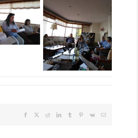
Facebook
X
Reddit
LinkedIn
Tumblr
Pinterest
Vk
Email
(necessário
mas
não
publicado)