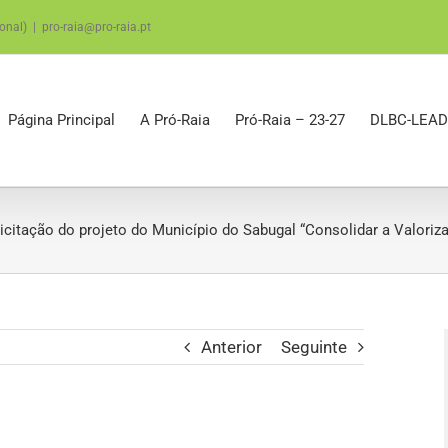
onal)
|
pro-raia@pro-raia.pt
Página Principal
A Pró-Raia
Pró-Raia – 23-27
DLBC-LEAD
icitação do projeto do Município do Sabugal “Consolidar a Valoriza
Anterior
Seguinte