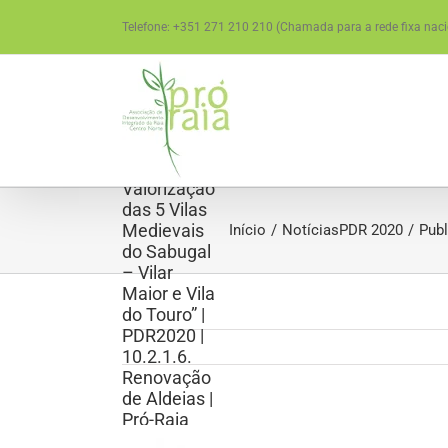
Skip
Telefone: +351 271 210 210 (Chamada para a rede fixa naci
to
Publicitação
content
do projeto
do
Município
do Sabugal
“Consolidar
a
Valorização
das 5 Vilas
Medievais
Início
Notícias
PDR 2020
Publ
do Sabugal
– Vilar
Maior e Vila
do Touro” |
PDR2020 |
10.2.1.6.
Renovação
de Aldeias |
Pró-Raia
View