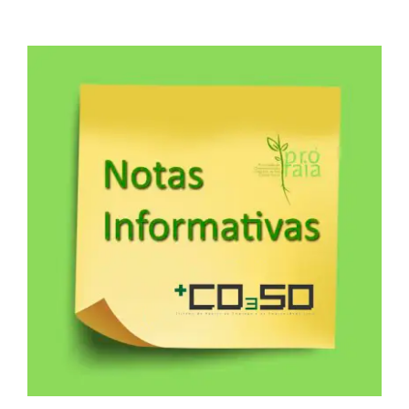
View
Larger
Image