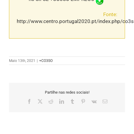
Fonte:
http://www.centro.portugal2020.pt/index.php/co3
Maio 13th, 2021
|
+CO3SO
Partilhe nas redes sociais!
Facebook
X
Reddit
LinkedIn
Tumblr
Pinterest
Vk
Email
(necessário
mas
não
publicado)