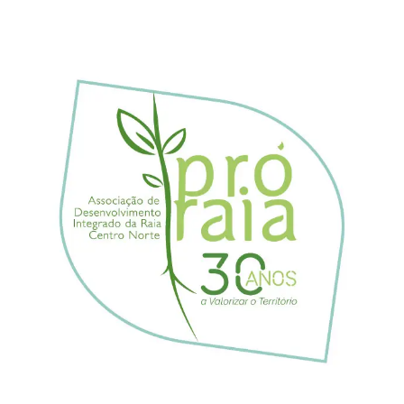
View
Larger
Image