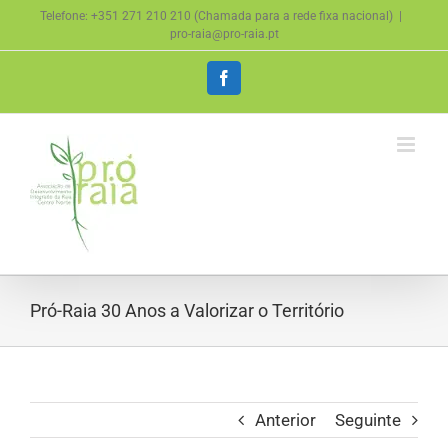
Skip
Telefone: +351 271 210 210 (Chamada para a rede fixa nacional)
|
to
pro-raia@pro-raia.pt
content
Facebook
Pró-Raia 30 Anos a Valorizar o Território
Anterior
Seguinte