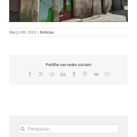
Março 8th, 2024
|
Notícias
Partilhe nas redes sociais!
Facebook
X
Reddit
LinkedIn
Tumblr
Pinterest
Vk
Email
(necessário
mas
não
publicado)
Pesquisar