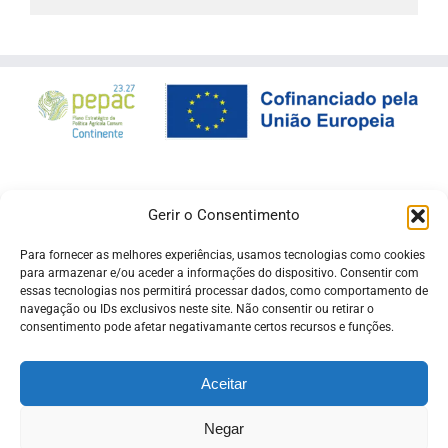
Gerir o Consentimento
Para fornecer as melhores experiências, usamos tecnologias como cookies
para armazenar e/ou aceder a informações do dispositivo. Consentir com
essas tecnologias nos permitirá processar dados, como comportamento de
navegação ou IDs exclusivos neste site. Não consentir ou retirar o
consentimento pode afetar negativamante certos recursos e funções.
Aceitar
Negar
© Copyright -
Pró Raia
| Desenvolvido pela
ADSI
ligado ao
beira.pt