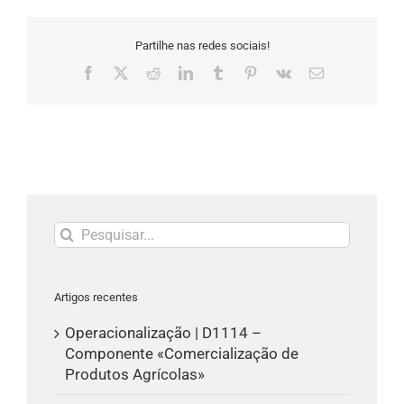
Partilhe nas redes sociais!
Facebook
X
Reddit
LinkedIn
Tumblr
Pinterest
Vk
Email
(necessário
mas
não
publicado)
Pesquisar
Artigos recentes
Operacionalização | D1114 –
Componente «Comercialização de
Produtos Agrícolas»