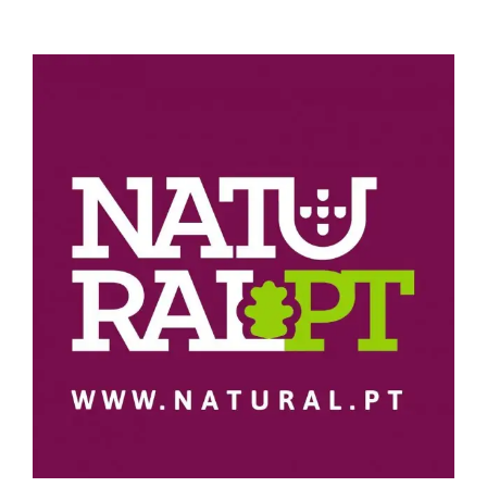
View
Larger
Image