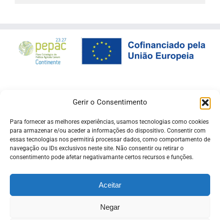
Gerir o Consentimento
Para fornecer as melhores experiências, usamos tecnologias como cookies
para armazenar e/ou aceder a informações do dispositivo. Consentir com
essas tecnologias nos permitirá processar dados, como comportamento de
navegação ou IDs exclusivos neste site. Não consentir ou retirar o
consentimento pode afetar negativamante certos recursos e funções.
Aceitar
Negar
© Copyright -
Pró Raia
| Desenvolvido pela
ADSI
ligado ao
beira.pt