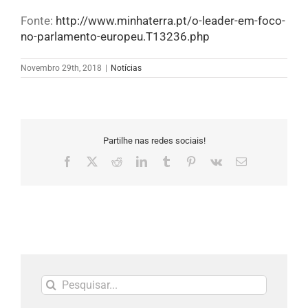
Fonte:
http://www.minhaterra.pt/o-leader-em-foco-
no-parlamento-europeu.T13236.php
Novembro 29th, 2018
|
Notícias
Partilhe nas redes sociais!
Facebook
X
Reddit
LinkedIn
Tumblr
Pinterest
Vk
Email
(necessário
mas
não
publicado)
Pesquisar