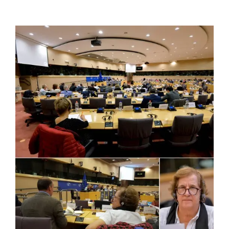
View
Larger
Image