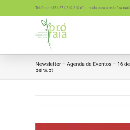
Skip
Telefone: +351 271 210 210 (Chamada para a rede fixa naci
to
content
Newsletter – Agenda de Eventos – 16 de
beira.pt
View