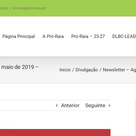
onal)
|
pro-raia@pro-raia.pt
Página Principal
A Pró-Raia
Pró-Raia – 23-27
DLBC-LEAD
 maio de 2019 –
Início
Divulgação
Newsletter – Ag
Anterior
Seguinte