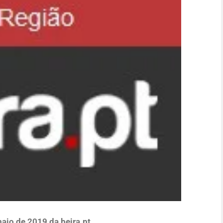
aio de 2019 da beira.pt
.