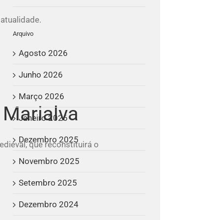
atualidade.
Arquivo
Agosto 2026
Junho 2026
Março 2026
 Marialva
Janeiro 2026
Dezembro 2025
dieval, que reconstituirá o
Novembro 2025
Setembro 2025
Dezembro 2024