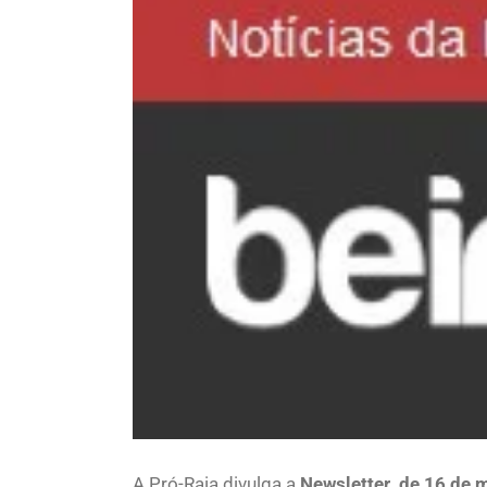
Larger
Image
A Pró-Raia divulga a
Newsletter de 16 de m