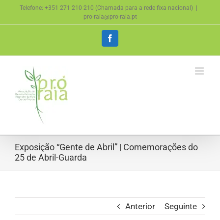
Skip
Telefone: +351 271 210 210 (Chamada para a rede fixa nacional)
|
to
pro-raia@pro-raia.pt
content
Facebook
Exposição “Gente de Abril” | Comemorações do
25 de Abril-Guarda
Anterior
Seguinte