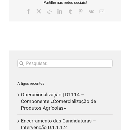
Partilhe nas redes sociais!
Facebook
X
Reddit
LinkedIn
Tumblr
Pinterest
Vk
Email
(necessário
mas
não
publicado)
Pesquisar
Artigos recentes
Operacionalização | D1114 –
Componente «Comercialização de
Produtos Agrícolas»
Encerramento das Candidaturas –
Intervenção D.1.1.1.2