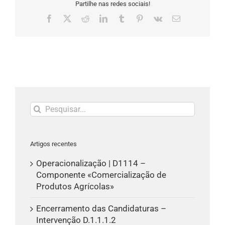
Partilhe nas redes sociais!
Facebook
X
Reddit
LinkedIn
Tumblr
Pinterest
Vk
Email
(necessário
mas
não
publicado)
Pesquisar
Artigos recentes
Operacionalização | D1114 –
Componente «Comercialização de
Produtos Agrícolas»
Encerramento das Candidaturas –
Intervenção D.1.1.1.2