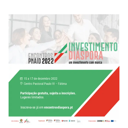
View
Larger
Image