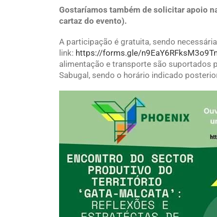
Gostaríamos também de solicitar apoio n
cartaz do evento).
A participação é gratuita, sendo necessária
link:
https://forms.gle/n9EaY6RFksM3o9T
alimentação e transporte são suportados por
Sabugal, sendo o horário indicado posterio