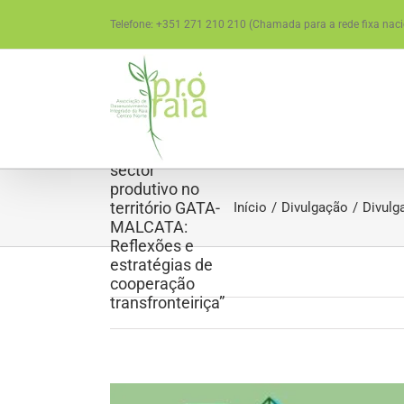
Skip
Telefone: +351 271 210 210 (Chamada para a rede fixa naci
to
content
Divulgação |
Convite
“Encontro do
sector
produtivo no
território GATA-
Início
Divulgação
Divulg
MALCATA:
Reflexões e
estratégias de
cooperação
transfronteiriça”
View