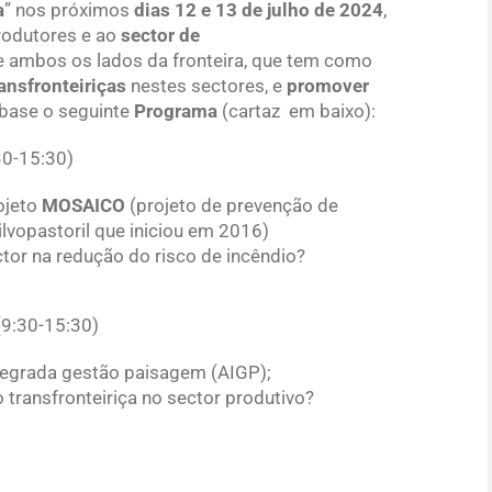
a
” nos próximos
dias 12 e 13 de julho de 2024
,
rodutores e ao
sector de
de ambos os lados da fronteira, que tem como
ransfronteiriças
nestes sectores, e
promover
 base o seguinte
Programa
(cartaz em baixo):
30-15:30)
rojeto
MOSAICO
(projeto de prevenção de
ilvopastoril que iniciou em 2016)
ctor na redução do risco de incêndio?
(9:30-15:30)
ntegrada gestão paisagem (AIGP);
transfronteiriça no sector produtivo?