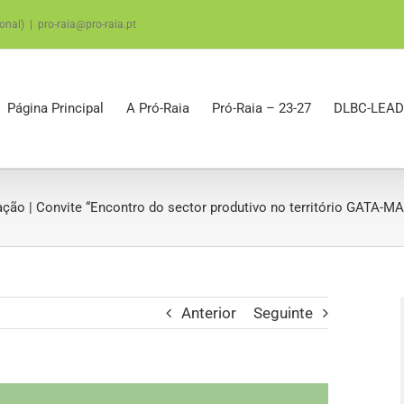
onal)
|
pro-raia@pro-raia.pt
Página Principal
A Pró-Raia
Pró-Raia – 23-27
DLBC-LEAD
ação | Convite “Encontro do sector produtivo no território GATA-M
Anterior
Seguinte