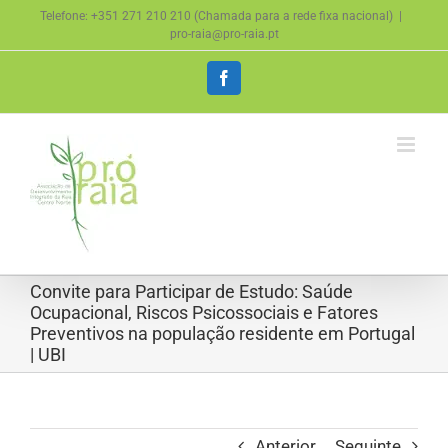
Skip
Telefone: +351 271 210 210 (Chamada para a rede fixa nacional)
|
to
pro-raia@pro-raia.pt
content
Facebook
Convite para Participar de Estudo: Saúde
Ocupacional, Riscos Psicossociais e Fatores
Preventivos na população residente em Portugal
| UBI
Anterior
Seguinte