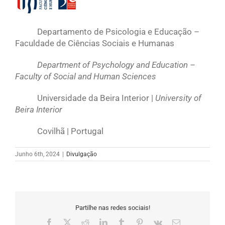
Departamento de Psicologia e Educação –
Faculdade de Ciências Sociais e Humanas
Department of Psychology and Education –
Faculty of Social and Human Sciences
Universidade da Beira Interior |
University of
Beira Interior
Covilhã | Portugal
Junho 6th, 2024
|
Divulgação
Partilhe nas redes sociais!
Facebook
X
Reddit
LinkedIn
Tumblr
Pinterest
Vk
Email