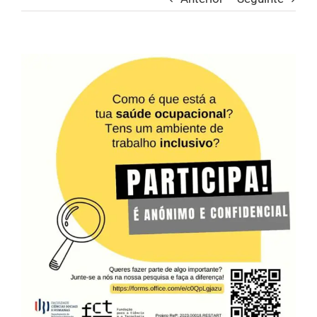
View
Larger
Image