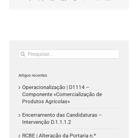
(necessário
mas
não
publicado)
Pesquisar
Artigos recentes
Operacionalização | D1114 –
Componente «Comercialização de
Produtos Agrícolas»
Encerramento das Candidaturas –
Intervenção D.1.1.1.2
RCBE | Alteração da Portaria n.º