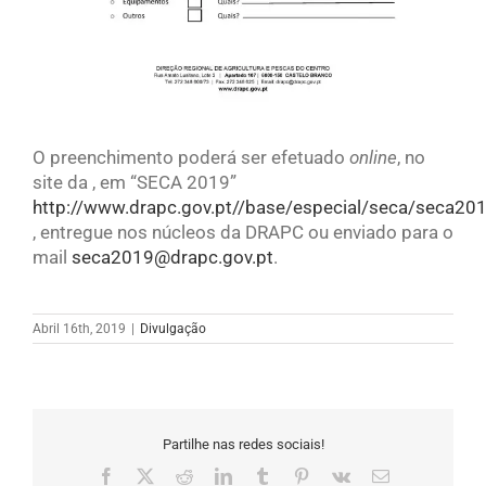
O preenchimento poderá ser efetuado
online
, no
site da , em “SECA 2019”
http://www.drapc.gov.pt//base/especial/seca/seca20
, entregue nos núcleos da DRAPC ou enviado para o
mail
seca2019@drapc.gov.pt
.
Abril 16th, 2019
|
Divulgação
Partilhe nas redes sociais!
Facebook
X
Reddit
LinkedIn
Tumblr
Pinterest
Vk
Email