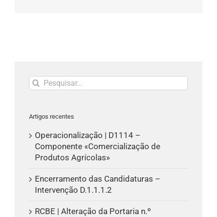
(necessário
mas
não
publicado)
Pesquisar
Artigos recentes
Operacionalização | D1114 –
Componente «Comercialização de
Produtos Agrícolas»
Encerramento das Candidaturas –
Intervenção D.1.1.1.2
RCBE | Alteração da Portaria n.º