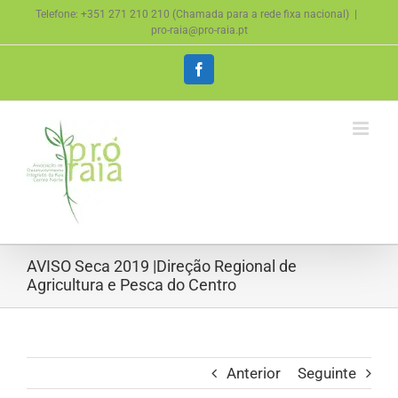
Skip
Telefone: +351 271 210 210 (Chamada para a rede fixa nacional)
|
to
pro-raia@pro-raia.pt
content
Facebook
AVISO Seca 2019 |Direção Regional de
Agricultura e Pesca do Centro
Anterior
Seguinte