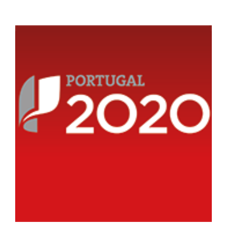
View
Larger
Image