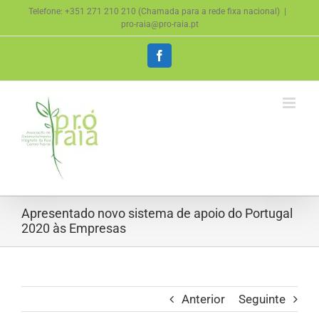
Skip
Telefone: +351 271 210 210 (Chamada para a rede fixa nacional)
|
to
pro-raia@pro-raia.pt
content
Facebook
Apresentado novo sistema de apoio do Portugal
2020 às Empresas
Anterior
Seguinte