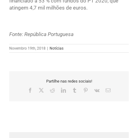
financiado a 53 % com fundos do PT 2020, que
atingem 4,7 mil milhões de euros.
Fonte: República Portuguesa
Novembro 19th, 2018
|
Notícias
Partilhe nas redes sociais!
Facebook
X
Reddit
LinkedIn
Tumblr
Pinterest
Vk
Email
(necessário
mas
não
publicado)