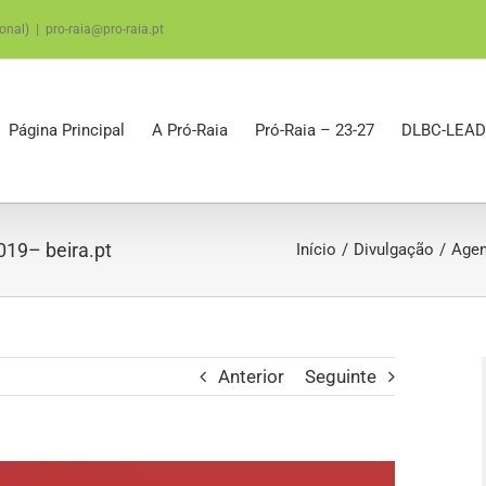
onal)
|
pro-raia@pro-raia.pt
Página Principal
A Pró-Raia
Pró-Raia – 23-27
DLBC-LEAD
019– beira.pt
Início
Divulgação
Agen
Anterior
Seguinte