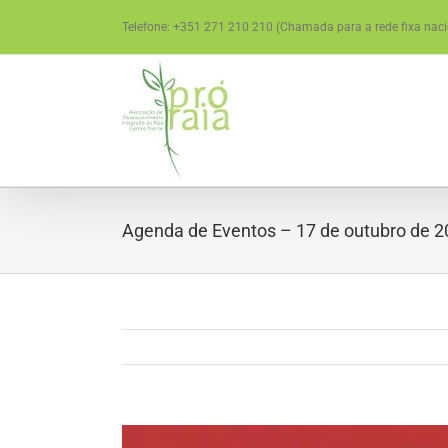
Skip
Telefone: +351 271 210 210 (Chamada para a rede fixa naci
to
content
Agenda de Eventos – 17 de outubro de 2
View