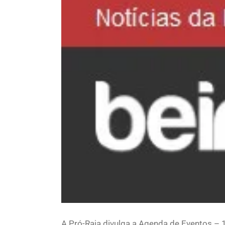
Larger
Image
A Pró-Raia divulga a Agenda de Eventos – 