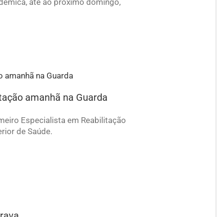
adémica, até ao próximo domingo,
itação amanhã na Guarda
eiro Especialista em Reabilitação
erior de Saúde.
Brava