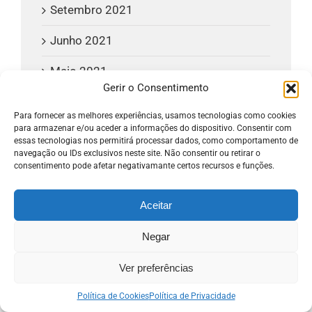
Setembro 2021
Junho 2021
Maio 2021
Gerir o Consentimento
Março 2021
Para fornecer as melhores experiências, usamos tecnologias como cookies
para armazenar e/ou aceder a informações do dispositivo. Consentir com
Dezembro 2020
essas tecnologias nos permitirá processar dados, como comportamento de
navegação ou IDs exclusivos neste site. Não consentir ou retirar o
Novembro 2020
consentimento pode afetar negativamante certos recursos e funções.
Outubro 2020
Aceitar
Setembro 2020
Negar
Julho 2020
Ver preferências
Junho 2020
Política de Cookies
Política de Privacidade