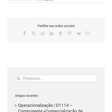
Partilhe nas redes sociais!
Facebook
X
Reddit
LinkedIn
Tumblr
Pinterest
Vk
Email
(necessário
mas
não
publicado)
Pesquisar
Artigos recentes
Operacionalização | D1114 –
Componente «Comercialização de