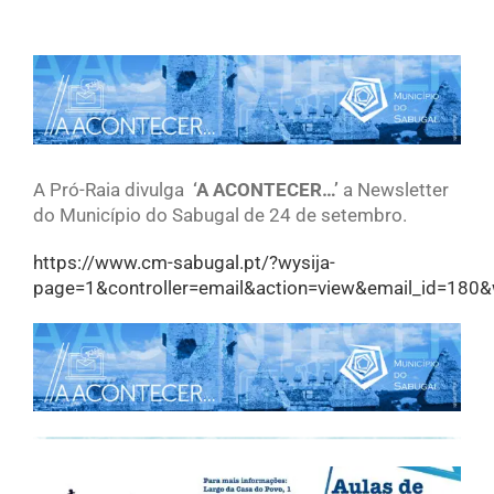
View
Larger
Image
A Pró-Raia divulga
‘A ACONTECER…’
a Newsletter
do Município do Sabugal de 24 de setembro.
https://www.cm-sabugal.pt/?wysija-
page=1&controller=email&action=view&email_id=180&