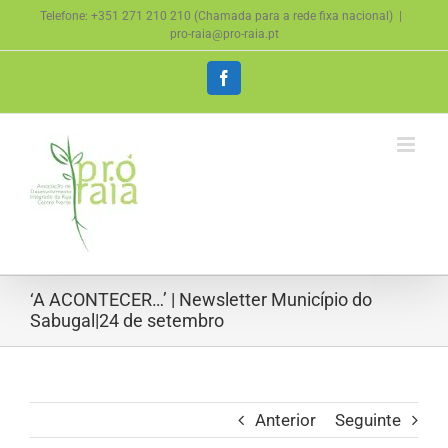
Skip
Telefone: +351 271 210 210 (Chamada para a rede fixa nacional)
|
to
pro-raia@pro-raia.pt
content
Facebook
‘A ACONTECER…’ | Newsletter Município do
Sabugal|24 de setembro
Anterior
Seguinte