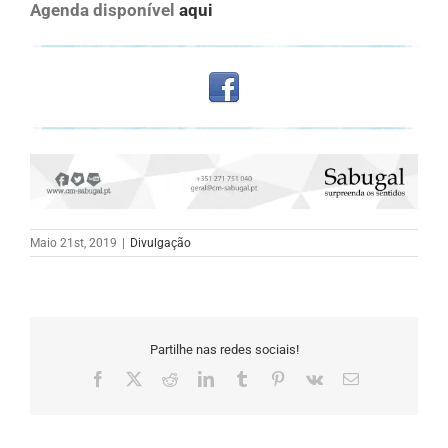
Agenda disponível
aqui
Maio 21st, 2019
|
Divulgação
Partilhe nas redes sociais!
Facebook
X
Reddit
LinkedIn
Tumblr
Pinterest
Vk
Email
(necessário
mas
não
publicado)