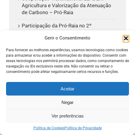
Agricultura e Valorização da Atenuação
de Carbono – Pró-Raia
Participação da Pró-Raia no 2º
Workshop Rede das Guardiãs da
Gerir o Consentimento
Natureza no dia 3 de junho de 2026
Para fornecer as melhores experiências, usamos tecnologias como cookies
para armazenar e/ou aceder a informações do dispositivo. Consentir com
essas tecnologias nos permitirá processar dados, como comportamento de
Arquivo
navegação ou IDs exclusivos neste site. Não consentir ou retirar o
consentimento pode afetar negativamante certos recursos e funções.
Agosto 2026
Junho 2026
Aceitar
Março 2026
Negar
Janeiro 2026
Ver preferências
Dezembro 2025
Política de Cookies
Política de Privacidade