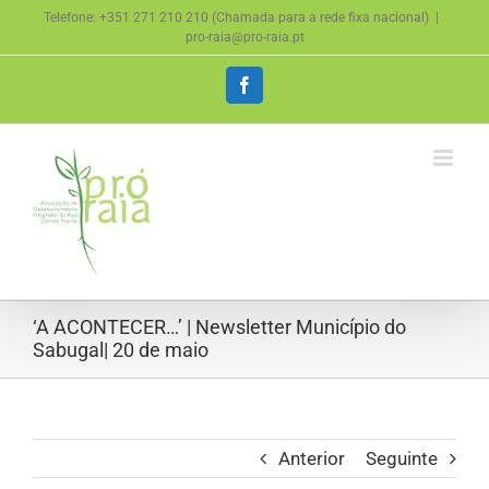
Skip
Telefone: +351 271 210 210 (Chamada para a rede fixa nacional)
|
to
pro-raia@pro-raia.pt
content
Facebook
‘A ACONTECER…’ | Newsletter Município do
Sabugal| 20 de maio
Anterior
Seguinte