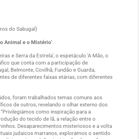
iros do Sabugal)
o Animal e o Mistério’
iras e Serra da Estrela’, o espetáculo ‘A Mão, o
áfico que conta com a participação de
ugal, Belmonte, Covilhã, Fundão e Guarda,
tes de diferentes faixas etárias, com diferentes
údos, foram trabalhados temas comuns aos
icos de outros, revelando o olhar externo dos
: “Privilegiámos como inspiração para a
dução do tecido de lã, a relação entre o
minhos. Desaparecimentos misteriosos e a volta
rituais judaicos marranos, explorámos o sentido