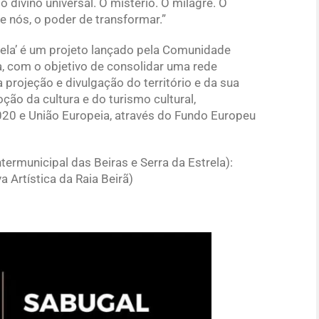
 divino universal. O mistério. O milagre. O
e nós, o poder de transformar.”
rela’ é um projeto lançado pela Comunidade
la, com o objetivo de consolidar uma rede
 a projeção e divulgação do território e da sua
ção da cultura e do turismo cultural,
020 e União Europeia, através do Fundo Europeu
ermunicipal das Beiras e Serra da Estrela):
Artística da Raia Beirã)