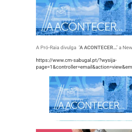
Larger
Image
A Pró-Raia divulga
‘A ACONTECER…’
a News
https://www.cm-sabugal.pt/?wysija-
page=1&controller=email&action=view&em