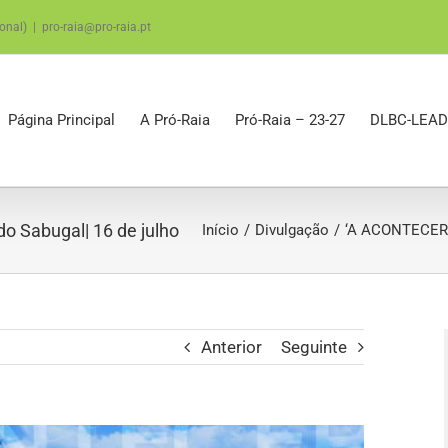
onal)
|
pro-raia@pro-raia.pt
Página Principal
A Pró-Raia
Pró-Raia – 23-27
DLBC-LEAD
o Sabugal| 16 de julho
Início
Divulgação
‘A ACONTECER…’
Anterior
Seguinte