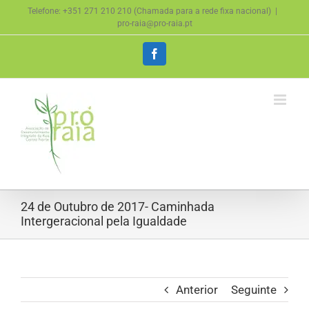
Skip
Telefone: +351 271 210 210 (Chamada para a rede fixa nacional)
|
to
pro-raia@pro-raia.pt
content
Facebook
24 de Outubro de 2017- Caminhada
Intergeracional pela Igualdade
Anterior
Seguinte