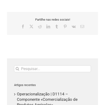
Partilhe nas redes sociais!
Facebook
X
Reddit
LinkedIn
Tumblr
Pinterest
Vk
Email
(necessário
mas
não
publicado)
Pesquisar
Artigos recentes
Operacionalização | D1114 –
Componente «Comercialização de
Produtos Agrícolas»