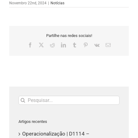
Novembro 22nd, 2024
|
Notícias
Partilhe nas redes sociais!
Facebook
X
Reddit
LinkedIn
Tumblr
Pinterest
Vk
Email
(necessário
mas
não
publicado)
Pesquisar
Artigos recentes
Operacionalização | D1114 –