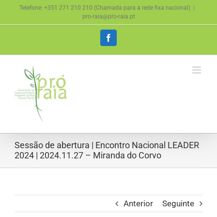
Skip
Telefone: +351 271 210 210 (Chamada para a rede fixa nacional)
|
to
pro-raia@pro-raia.pt
content
Facebook
Sessão de abertura | Encontro Nacional LEADER
2024 | 2024.11.27 – Miranda do Corvo
Anterior
Seguinte