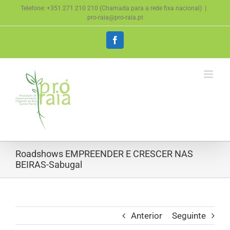
Skip
Telefone: +351 271 210 210 (Chamada para a rede fixa nacional)
|
to
pro-raia@pro-raia.pt
content
Facebook
Roadshows EMPREENDER E CRESCER NAS
BEIRAS-Sabugal
Anterior
Seguinte