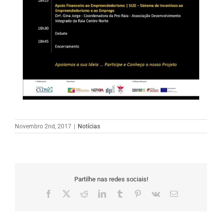
Novembro 2nd, 2017
|
Notícias
Partilhe nas redes sociais!
Facebook
X
Reddit
LinkedIn
Tumblr
Pinterest
Vk
Email
(necessário
mas
não