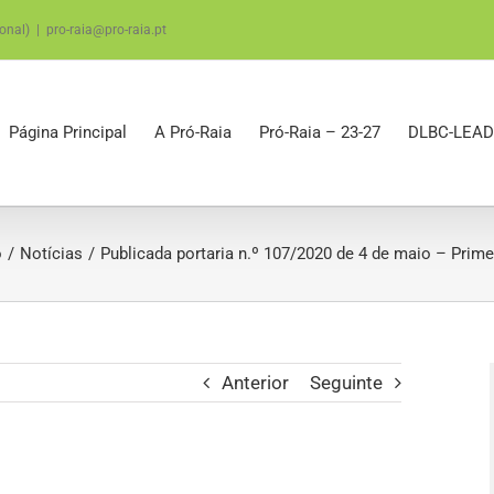
onal)
|
pro-raia@pro-raia.pt
Página Principal
A Pró-Raia
Pró-Raia – 23-27
DLBC-LEAD
o
Notícias
Publicada portaria n.º 107/2020 de 4 de maio – Primeir
Anterior
Seguinte