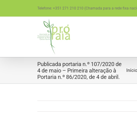
Skip
Telefone: +351 271 210 210 (Chamada para a rede fixa naci
to
content
Publicada portaria n.º 107/2020 de
4 de maio – Primeira alteração à
Iníci
Portaria n.º 86/2020, de 4 de abril.
View