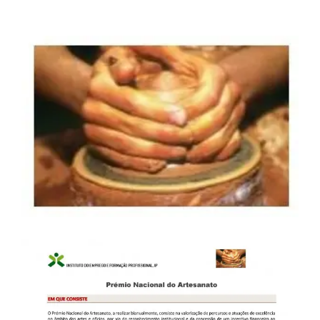
View
Larger
Image