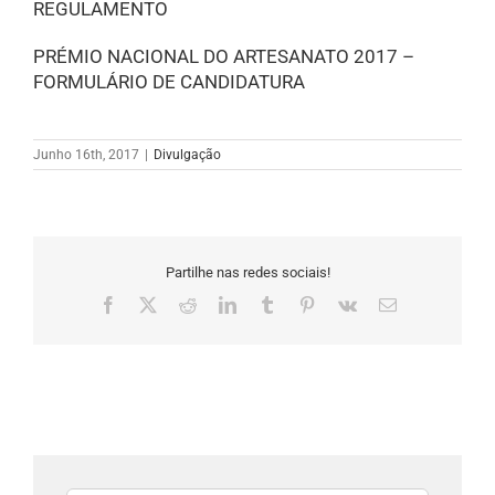
REGULAMENTO
PRÉMIO NACIONAL DO ARTESANATO 2017 –
FORMULÁRIO DE CANDIDATURA
Junho 16th, 2017
|
Divulgação
Partilhe nas redes sociais!
Facebook
X
Reddit
LinkedIn
Tumblr
Pinterest
Vk
Email
(necessário
mas
não
publicado)