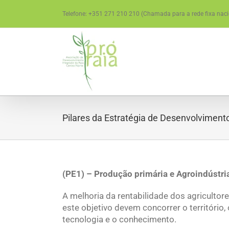
Skip
Telefone: +351 271 210 210 (Chamada para a rede fixa naci
to
content
Pilares da Estratégia de Desenvolviment
(PE1) – Produção primária e Agroindústri
A melhoria da rentabilidade dos agricultores
este objetivo devem concorrer o território, 
tecnologia e o conhecimento.