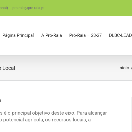
onal)
|
pro-raia@pro-raia.pt
Página Principal
A Pró-Raia
Pró-Raia – 23-27
DLBC-LEAD
o Local
Início
a
 é o principal objetivo deste eixo. Para alcançar
o potencial agrícola, os recursos locais, a