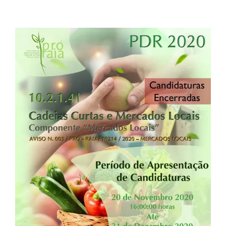
View
Larger
Image