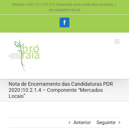
Skip
Telefone: +351 271 210 210 (Chamada para a rede fixa nacional)
|
to
pro-raia@pro-raia.pt
content
Facebook
Nota de Encerramento das Candidaturas PDR
2020 |10.2.1.4 – Componente “Mercados
Locais”
Anterior
Seguinte