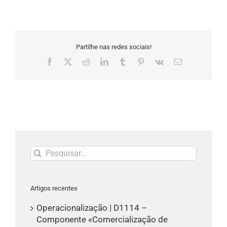
Partilhe nas redes sociais!
Facebook
X
Reddit
LinkedIn
Tumblr
Pinterest
Vk
Email
(necessário
mas
não
publicado)
Pesquisar
Artigos recentes
Operacionalização | D1114 –
Componente «Comercialização de