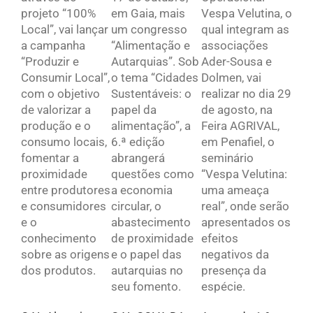
projeto “100%
em Gaia, mais
Vespa Velutina, o
Local”, vai lançar
um congresso
qual integram as
a campanha
“Alimentação e
associações
“Produzir e
Autarquias”. Sob
Ader-Sousa e
Consumir Local”,
o tema “Cidades
Dolmen, vai
com o objetivo
Sustentáveis: o
realizar no dia 29
de valorizar a
papel da
de agosto, na
produção e o
alimentação”, a
Feira AGRIVAL,
consumo locais,
6.ª edição
em Penafiel, o
fomentar a
abrangerá
seminário
proximidade
questões como
“Vespa Velutina:
entre produtores
a economia
uma ameaça
e consumidores
circular, o
real”, onde serão
e o
abastecimento
apresentados os
conhecimento
de proximidade
efeitos
sobre as origens
e o papel das
negativos da
dos produtos.
autarquias no
presença da
seu fomento.
espécie.