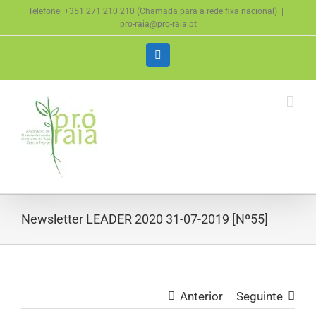
Skip
Telefone: +351 271 210 210 (Chamada para a rede fixa nacional)
|
to
pro-raia@pro-raia.pt
content
Facebook
Newsletter LEADER 2020 31-07-2019 [Nº55]
Anterior
Seguinte