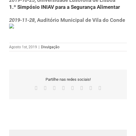
2019-10-25
, Universidade Lusófona de Lisboa
1.º Simpósio INIAV para a Segurança Alimentar
2019-11-28
, Auditório Municipal de Vila do Conde
Agosto 1st, 2019
|
Divulgação
Partilhe nas redes sociais!
Facebook
X
Reddit
LinkedIn
Tumblr
Pinterest
Vk
Email
(necessário
mas
não
publicado)