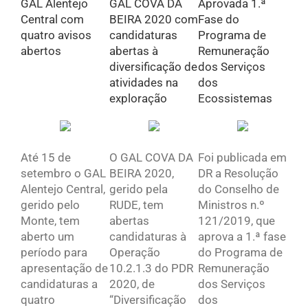
GAL Alentejo
GAL COVA DA
Aprovada 1.ª
Central com
BEIRA 2020 com
Fase do
quatro avisos
candidaturas
Programa de
abertos
abertas à
Remuneração
diversificação de
dos Serviços
atividades na
dos
exploração
Ecossistemas
Até 15 de
O GAL COVA DA
Foi publicada em
setembro o GAL
BEIRA 2020,
DR a Resolução
Alentejo Central,
gerido pela
do Conselho de
gerido pelo
RUDE, tem
Ministros n.º
Monte, tem
abertas
121/2019, que
aberto um
candidaturas à
aprova a 1.ª fase
período para
Operação
do Programa de
apresentação de
10.2.1.3 do PDR
Remuneração
candidaturas a
2020, de
dos Serviços
quatro
“Diversificação
dos