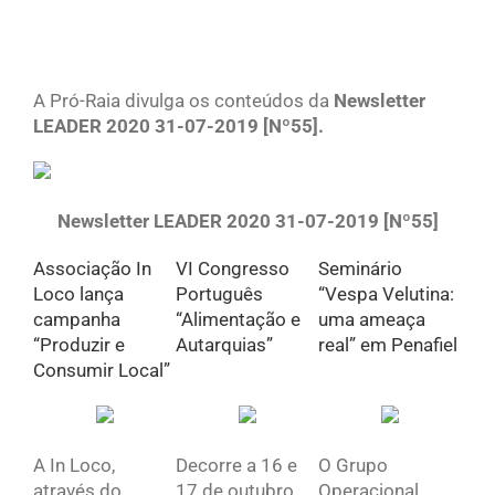
View
Larger
A Pró-Raia divulga os conteúdos da
Newsletter
Image
LEADER 2020 31-07-2019 [Nº55].
Newsletter LEADER 2020 31-07-2019 [Nº55]
Associação In
VI Congresso
Seminário
Loco lança
Português
“Vespa Velutina:
campanha
“Alimentação e
uma ameaça
“Produzir e
Autarquias”
real” em Penafiel
Consumir Local”
A In Loco,
Decorre a 16 e
O Grupo
através do
17 de outubro,
Operacional