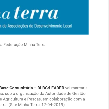
la Federação Minha Terra.
 Base Comunitária – DLBC/LEADER
vai marcar a
io, sob a organização da Autoridade de Gestão
 Agricultura e Pescas, em colaboração com a
rra. (Site Minha Terra, 17-04-2019)