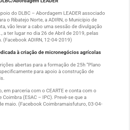
o DLBC/Abordagem LEADER
 apoio do DLBC – Abordagem LEADER associado
a o Ribatejo Norte, a ADIRN, o Município de
ta, vão levar a cabo uma sessão de divulgação
, a ter lugar no dia 26 de Abril de 2019, pelas
m. (Facebook ADIRN, 12-04-2019)
icada à criação de micronegócios agrícolas
ições abertas para a formação de 25h “Plano
specificamente para apoio à construção de
is.
ro, em parceria com o CEARTE e conta com o
e Coimbra (ESAC – IPC). Prevê-se que a
3 de maio. (Facebook Coimbramaisfuturo, 03-04-