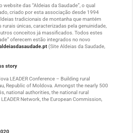
 website das “Aldeias da Saudade”, o qual
vado, criado por esta associação desde 1994
aldeias tradicionais de montanha que mantém
 rurais únicas, caracterizadas pela genuinidade,
outros conceitos já massificados. Todos estes
udade” oferecem estão integrados no novo
aldeiasdasaudade.pt
(Site Aldeias da Saudade,
s story
dova LEADER Conference – Building rural
inau, Republic of Moldova. Amongst the nearly 500
 national authorities, the national rural
al LEADER Network, the European Commission,
2020