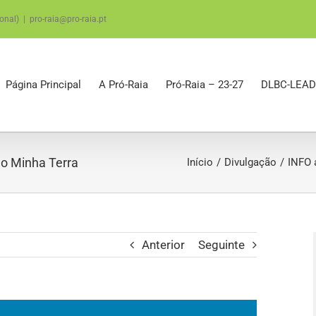
onal)
|
pro-raia@pro-raia.pt
Página Principal
A Pró-Raia
Pró-Raia – 23-27
DLBC-LEAD
ão Minha Terra
Início
Divulgação
INFO 
Anterior
Seguinte