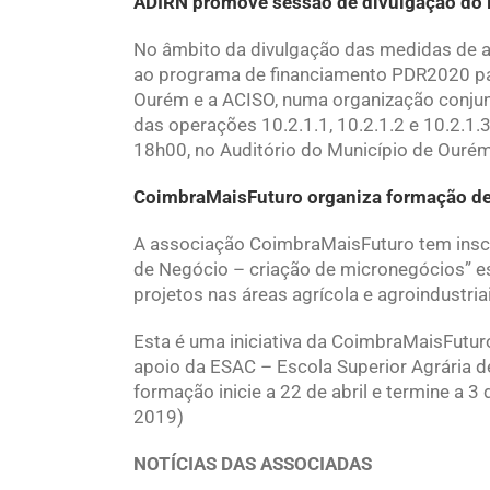
ADIRN promove sessão de divulgação d
No âmbito da divulgação das medidas de
ao programa de financiamento PDR2020 par
Ourém e a ACISO, numa organização conjun
das operações 10.2.1.1, 10.2.1.2 e 10.2.1.3.
18h00, no Auditório do Município de Ouré
CoimbraMaisFuturo organiza formação ded
A associação CoimbraMaisFuturo tem inscr
de Negócio – criação de micronegócios” e
projetos nas áreas agrícola e agroindustria
Esta é uma iniciativa da CoimbraMaisFutu
apoio da ESAC – Escola Superior Agrária d
formação inicie a 22 de abril e termine a 
2019)
NOTÍCIAS DAS ASSOCIADAS