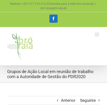
Skip
Telefone: +351 271 210 210 (Chamada para a rede fixa nacional)
|
to
pro-raia@pro-raia.pt
content
Facebook
Grupos de Ação Local em reunião de trabalho
com a Autoridade de Gestão do PDR2020
Anterior
Seguinte