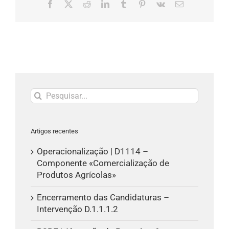
Facebook
X
Reddit
LinkedIn
Tumblr
Pinterest
Vk
Email
(necessário
mas
não
publicado)
Pesquisar
Artigos recentes
Operacionalização | D1114 –
Componente «Comercialização de
Produtos Agrícolas»
Encerramento das Candidaturas –
Intervenção D.1.1.1.2