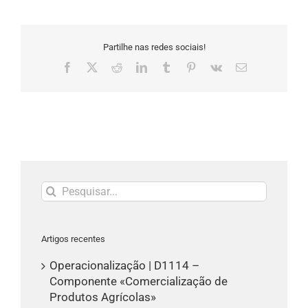
Partilhe nas redes sociais!
Facebook
X
Reddit
LinkedIn
Tumblr
Pinterest
Vk
Email
(necessário
mas
não
publicado)
Pesquisar
Artigos recentes
Operacionalização | D1114 –
Componente «Comercialização de
Produtos Agrícolas»