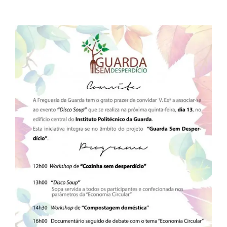
View
Larger
Image