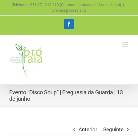
Skip
Telefone: +351 271 210 210 (Chamada para a rede fixa nacional)
|
to
pro-raia@pro-raia.pt
content
Facebook
Evento “Disco Soup” | Freguesia da Guarda | 13
de junho
Anterior
Seguinte