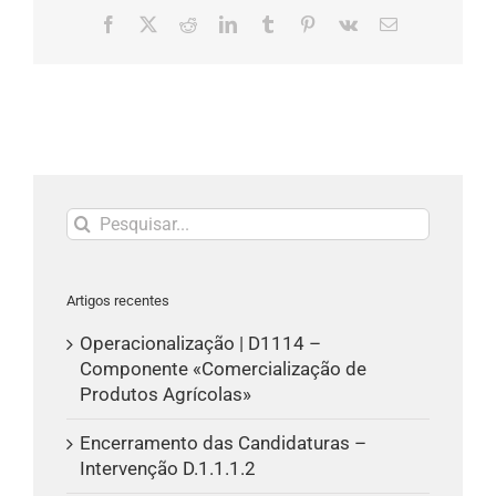
Facebook
X
Reddit
LinkedIn
Tumblr
Pinterest
Vk
Email
(necessário
mas
não
publicado)
Pesquisar
Artigos recentes
Operacionalização | D1114 –
Componente «Comercialização de
Produtos Agrícolas»
Encerramento das Candidaturas –
Intervenção D.1.1.1.2