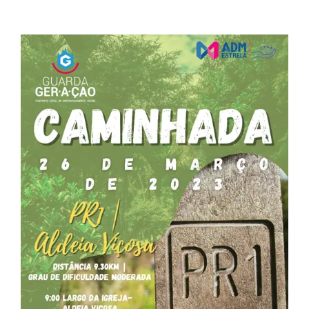
View
Larger
Image