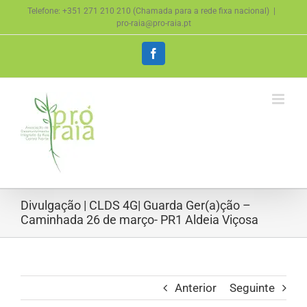
Skip
Telefone: +351 271 210 210 (Chamada para a rede fixa nacional)
|
to
pro-raia@pro-raia.pt
content
Facebook
Divulgação | CLDS 4G| Guarda Ger(a)ção –
Caminhada 26 de março- PR1 Aldeia Viçosa
Anterior
Seguinte