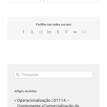
Partilhe nas redes sociais!
Facebook
X
Reddit
LinkedIn
Tumblr
Pinterest
Vk
Email
(necessário
mas
não
publicado)
Pesquisar
Artigos recentes
Operacionalização | D1114 –
Componente «Comercialização de