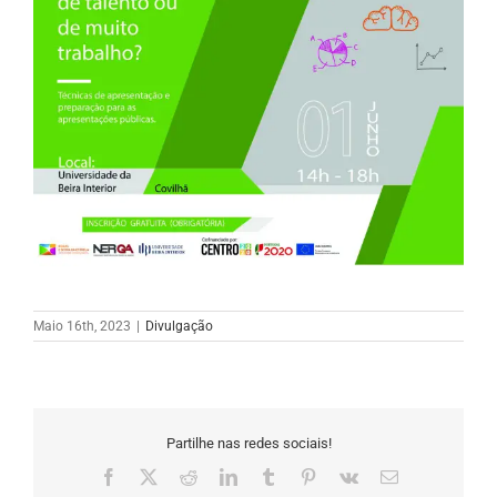
Maio 16th, 2023
|
Divulgação
Partilhe nas redes sociais!
Facebook
X
Reddit
LinkedIn
Tumblr
Pinterest
Vk
Email
(necessário