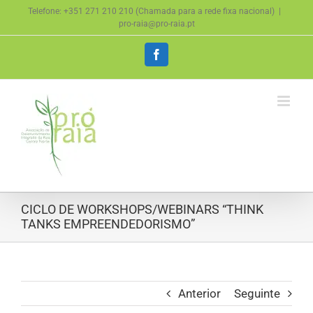
Skip
Telefone: +351 271 210 210 (Chamada para a rede fixa nacional)
|
to
pro-raia@pro-raia.pt
content
Facebook
CICLO DE WORKSHOPS/WEBINARS “THINK
TANKS EMPREENDEDORISMO”
Anterior
Seguinte