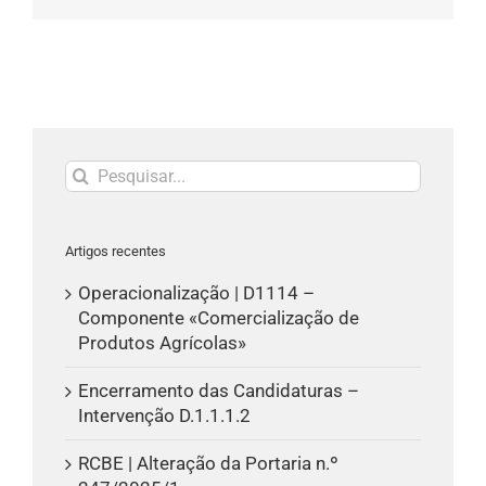
mas
não
publicado)
Pesquisar
Artigos recentes
Operacionalização | D1114 –
Componente «Comercialização de
Produtos Agrícolas»
Encerramento das Candidaturas –
Intervenção D.1.1.1.2
RCBE | Alteração da Portaria n.º