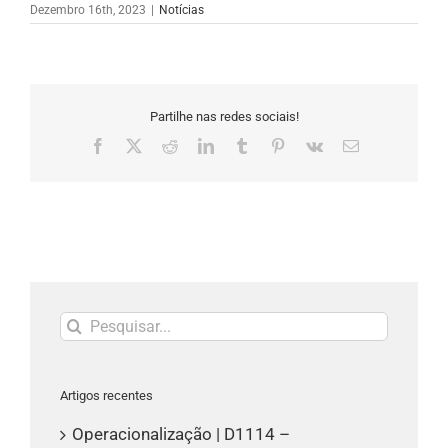
Dezembro 16th, 2023
|
Notícias
Partilhe nas redes sociais!
Facebook
X
Reddit
LinkedIn
Tumblr
Pinterest
Vk
Email
(necessário
mas
não
publicado)
Pesquisar
Artigos recentes
Operacionalização | D1114 –