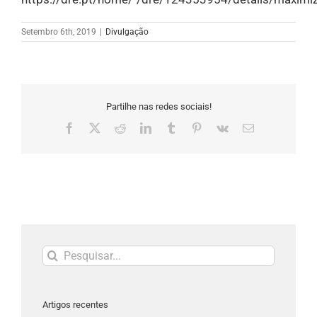
Setembro 6th, 2019
|
Divulgação
Partilhe nas redes sociais!
Facebook
X
Reddit
LinkedIn
Tumblr
Pinterest
Vk
Email
(necessário
mas
não
publicado)
Pesquisar
Artigos recentes