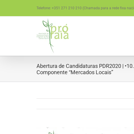
Skip
Telefone: +351 271 210 210 (Chamada para a rede fixa naci
to
content
Abertura de Candidaturas PDR2020 | •10.
Componente “Mercados Locais”
View