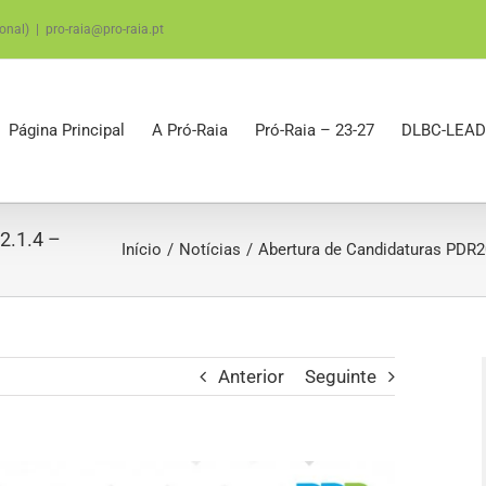
onal)
|
pro-raia@pro-raia.pt
Página Principal
A Pró-Raia
Pró-Raia – 23-27
DLBC-LEAD
2.1.4 –
Início
Notícias
Abertura de Candidaturas PDR2
Anterior
Seguinte